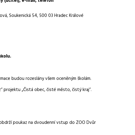
 (učitel), e-mail, telefon
chová, Soukenická 54, 500 03 Hradec Králové
úkolu.
ormace budou rozeslány všem oceněným školám.
rojektu „Čistá obec, čisté město, čistý kraj“.
ěže obdrží poukaz na dvoudenní vstup do ZOO Dvůr