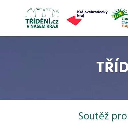
TŘÍ
Soutěž pro