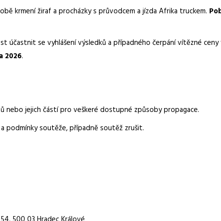
obě krmení žiraf a procházky s průvodcem a jízda Afrika truckem.
Pob
t účastnit se vyhlášení výsledků a případného čerpání vítězné cen
na 2026
.
rhů nebo jejich částí pro veškeré dostupné způsoby propagace.
 a podmínky soutěže, případně soutěž zrušit.
54, 500 03 Hradec Králové