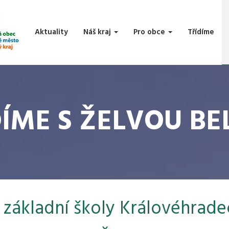
Aktuality
Náš kraj
Pro obce
Třídíme
DÍME S ŽELVOU BE
 základní školy Královéhrade