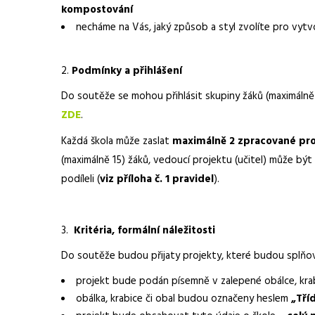
kompostování
necháme na Vás, jaký způsob a styl zvolíte pro vyt
Podmínky a přihlášení
Do soutěže se mohou přihlásit skupiny žáků (maximálně 
ZDE
.
Každá škola může zaslat
maximálně 2 zpracované pro
(maximálně 15) žáků, vedoucí projektu (učitel) může být
podíleli (
viz příloha č. 1 pravidel
).
Kritéria, formální náležitosti
Do soutěže budou přijaty projekty, které budou splňov
projekt bude podán písemně v zalepené obálce, krabi
obálka, krabice či obal budou označeny heslem
„Tří