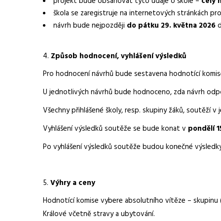
projekt bude obsahovat tyto údaje o škole –
celý 
škola se zaregistruje na internetových stránkách pr
návrh bude nejpozději
do pátku 29. května 2026
d
Způsob hodnocení, vyhlášení výsledků
Pro hodnocení návrhů bude sestavena hodnotící komise z
U jednotlivých návrhů bude hodnoceno, zda návrh od
Všechny přihlášené školy, resp. skupiny žáků, soutěží 
Vyhlášení výsledků soutěže se bude konat v
pondělí
1
Po vyhlášení výsledků soutěže budou konečné výsledky 
Výhry a ceny
Hodnotící komise vybere absolutního vítěze – skupinu 
Králové včetně stravy a ubytování.