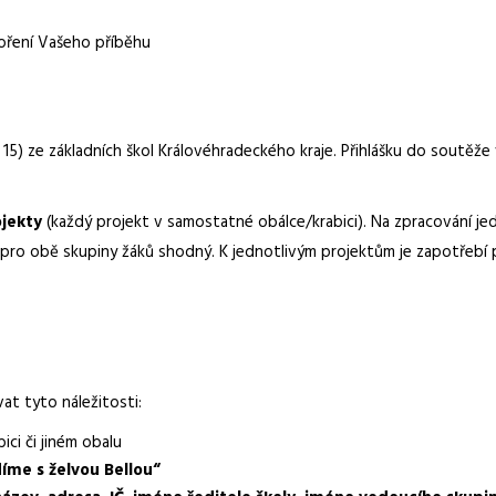
voření Vašeho příběhu
15) ze základních škol Královéhradeckého kraje. Přihlášku do soutěž
jekty
(každý projekt v samostatné obálce/krabici). Na zpracování j
 pro obě skupiny žáků shodný. K jednotlivým projektům je zapotřebí p
at tyto náležitosti:
ci či jiném obalu
díme s želvou Bellou“