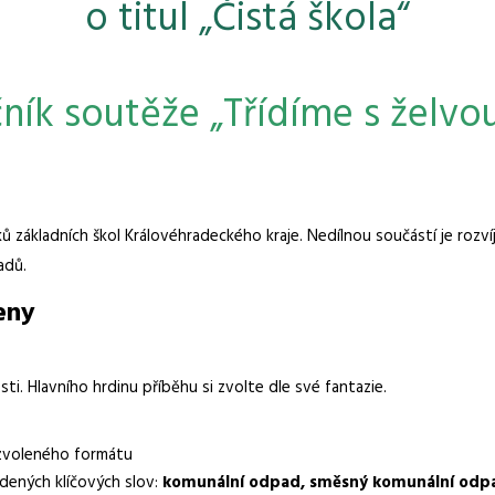
o titul „Čistá škola“
čník soutěže „Třídíme s želvo
 základních škol Královéhradeckého kraje. Nedílnou součástí je rozví
adů.
eny
i. Hlavního hrdinu příběhu si zvolte dle své fantazie.
voleného formátu
dených klíčových slov:
komunální odpad, směsný komunální odpad