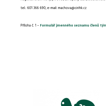
tel.: 601 366 690, e-mail: machova@cirihk.cz
Příloha č. 1 –
Formulář jmenného seznamu členů tý