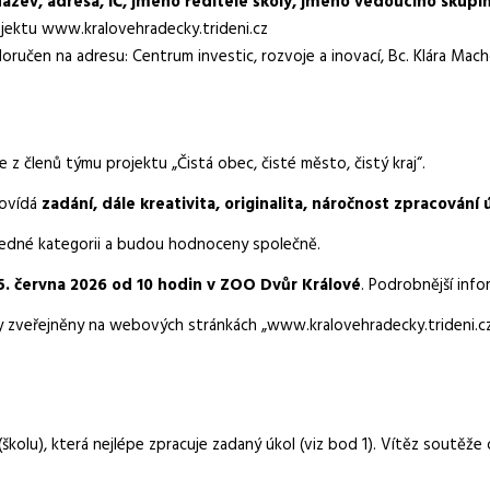
název, adresa, IČ, jméno ředitele školy, jméno vedoucího skupiny
ojektu www.kralovehradecky.trideni.cz
oručen na adresu: Centrum investic, rozvoje a inovací, Bc. Klára Ma
 členů týmu projektu „Čistá obec, čisté město, čistý kraj“.
povídá
zadání, dále kreativita, originalita, náročnost zpracování 
v jedné kategorii a budou hodnoceny společně.
5. června 2026 od 10 hodin
v ZOO Dvůr Králové
. Podrobnější inf
zveřejněny na webových stránkách „www.kralovehradecky.trideni.cz“ p
(školu), která nejlépe zpracuje zadaný úkol (viz bod 1). Vítěz sout