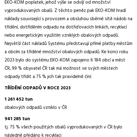
EKO-KOM poplatek, jehož výše se odvíjí od množství
vyprodukovaných obalů. Z těchto peněz pak EKO-KOM hradí
náklady související s provozem a obsluhou sběrné sítě nádob na
třídění, dotříděním odpadu na dotřiďovacích linkách, recyklací
nebo energetickým využitím vzniklých obalových odpadů.
Největší část nákladů Systému představují přímé platby městům
a obcím za tříděné množství obalových odpadů. Ke konci roku
2023 bylo do systému EKO-KOM zapojeno 6 184 obcí a měst
ČR, 99 % obyvatel ČR tak má možnost ve svých městech
odpady třídit a 75 % jich tak pravidelně činí.
TŘÍDĚNÍ ODPADŮ V ROCE 2023
1 261 452 tun
obalových odpadů vzniklo v ČR
941 285 tun
tj. 75 % všech použitých obalů vyprodukovaných v ČR bylo
následně předáno k recyklaci