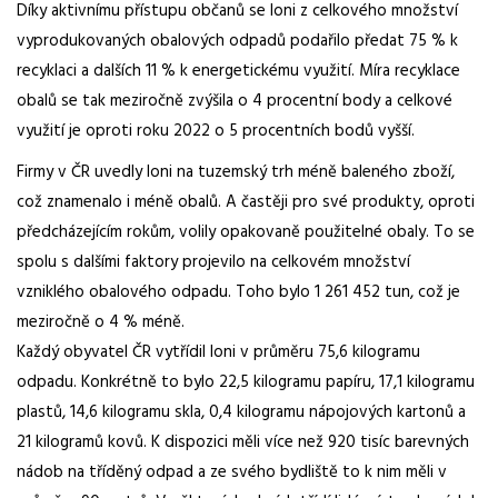
Díky aktivnímu přístupu občanů se loni z celkového množství
vyprodukovaných obalových odpadů podařilo předat 75 % k
recyklaci a dalších 11 % k energetickému využití. Míra recyklace
obalů se tak meziročně zvýšila o 4 procentní body a celkové
využití je oproti roku 2022 o 5 procentních bodů vyšší.
Firmy v ČR uvedly loni na tuzemský trh méně baleného zboží,
což znamenalo i méně obalů. A častěji pro své produkty, oproti
předcházejícím rokům, volily opakovaně použitelné obaly. To se
spolu s dalšími faktory projevilo na celkovém množství
vzniklého obalového odpadu. Toho bylo 1 261 452 tun, což je
meziročně o 4 % méně.
Každý obyvatel ČR vytřídil loni v průměru 75,6 kilogramu
odpadu. Konkrétně to bylo 22,5 kilogramu papíru, 17,1 kilogramu
plastů, 14,6 kilogramu skla, 0,4 kilogramu nápojových kartonů a
21 kilogramů kovů. K dispozici měli více než 920 tisíc barevných
nádob na tříděný odpad a ze svého bydliště to k nim měli v