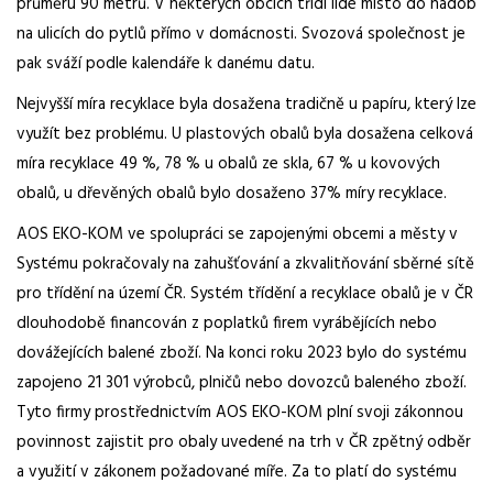
průměru 90 metrů. V některých obcích třídí lidé místo do nádob
na ulicích do pytlů přímo v domácnosti. Svozová společnost je
pak sváží podle kalendáře k danému datu.
Nejvyšší míra recyklace byla dosažena tradičně u papíru, který lze
využít bez problému. U plastových obalů byla dosažena celková
míra recyklace 49 %, 78 % u obalů ze skla, 67 % u kovových
obalů, u dřevěných obalů bylo dosaženo 37% míry recyklace.
AOS EKO-KOM ve spolupráci se zapojenými obcemi a městy v
Systému pokračovaly na zahušťování a zkvalitňování sběrné sítě
pro třídění na území ČR. Systém třídění a recyklace obalů je v ČR
dlouhodobě financován z poplatků firem vyrábějících nebo
dovážejících balené zboží. Na konci roku 2023 bylo do systému
zapojeno 21 301 výrobců, plničů nebo dovozců baleného zboží.
Tyto firmy prostřednictvím AOS EKO-KOM plní svoji zákonnou
povinnost zajistit pro obaly uvedené na trh v ČR zpětný odběr
a využití v zákonem požadované míře. Za to platí do systému