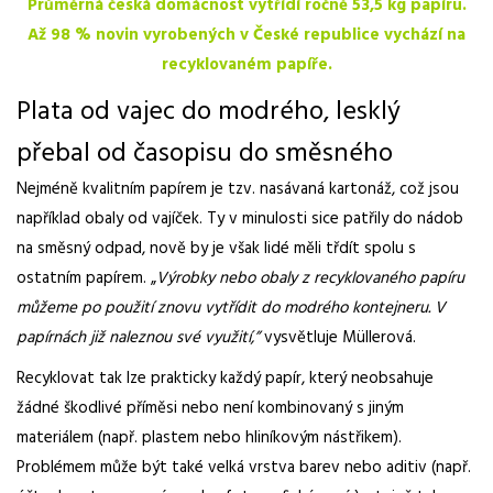
Průměrná česká domácnost vytřídí ročně 53,5 kg papíru.
Až 98 % novin vyrobených v České republice vychází na
recyklovaném papíře.
Plata od vajec do modrého, lesklý
přebal od časopisu do směsného
Nejméně kvalitním papírem je tzv. nasávaná kartonáž, což jsou
například obaly od vajíček. Ty v minulosti sice patřily do nádob
na směsný odpad, nově by je však lidé měli třdít spolu s
ostatním papírem. „
Výrobky nebo obaly z recyklovaného papíru
můžeme po použití znovu vytřídit do modrého kontejneru. V
papírnách již naleznou své využití,”
vysvětluje Müllerová.
Recyklovat tak lze prakticky každý papír, který neobsahuje
žádné škodlivé příměsi nebo není kombinovaný s jiným
materiálem (např. plastem nebo hliníkovým nástřikem).
Problémem může být také velká vrstva barev nebo aditiv (např.