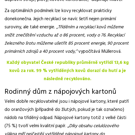
Za optimálních podmínek lze kovy recyklovat prakticky
donekonečna. Jejich recyklací se navíc šetří nejen primární
suroviny, ale také energie.
„Tříděním a recyklací kovů můžeme
snížit znečištění vzduchu až o 86 procent, vody o 76. Recyklací
železného šrotu můžeme ušetřit 85 procent energie, 90 procent
primárních zdrojů a 40 procent vody,”
vypočítává Müllerová.
Každý obyvatel České republiky průměrně vytřídí 13,6 kg
kovů za rok. 99 % vytříděných kovů dorazí do hutí a je
následně recyklováno.
Rodinný dům z nápojových kartonů
Velmi dobře recyklovatelné jsou i nápojové kartony, které patří
do oranžových (případně do žlutých, pokud je tak označeno)
nádob na tříděný odpad. Nápojové kartony totiž z velké části
(75 %) tvoří velmi kvalitní papír. „
Díky obsahu celulózového
vlákna míří nejčastěji vytříděné nápojové kartony do