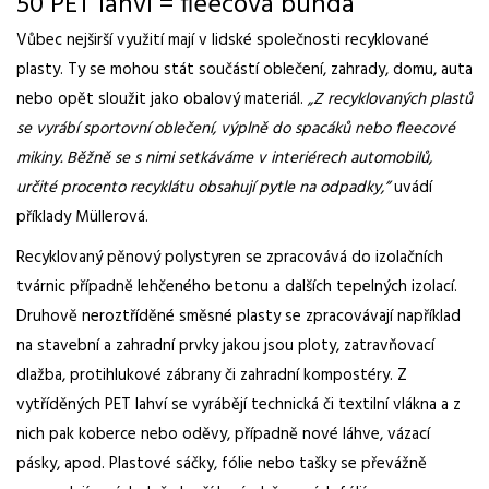
50 PET lahví = fleecová bunda
Vůbec nejširší využití mají v lidské společnosti recyklované
plasty. Ty se mohou stát součástí oblečení, zahrady, domu, auta
nebo opět sloužit jako obalový materiál.
„Z recyklovaných plastů
se vyrábí sportovní oblečení, výplně do spacáků nebo fleecové
mikiny. Běžně se s nimi setkáváme v interiérech automobilů,
určité procento recyklátu obsahují pytle na odpadky,”
uvádí
příklady Müllerová.
Recyklovaný pěnový polystyren se zpracovává do izolačních
tvárnic případně lehčeného betonu a dalších tepelných izolací.
Druhově neroztříděné směsné plasty se zpracovávají například
na stavební a zahradní prvky jakou jsou ploty, zatravňovací
dlažba, protihlukové zábrany či zahradní kompostéry. Z
vytříděných PET lahví se vyrábějí technická či textilní vlákna a z
nich pak koberce nebo oděvy, případně nové láhve, vázací
pásky, apod. Plastové sáčky, fólie nebo tašky se převážně