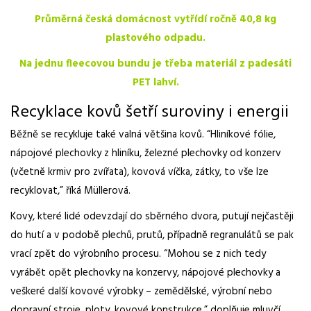
Průměrná česká domácnost vytřídí ročně 40,8 kg
plastového odpadu.
Na jednu fleecovou bundu je třeba materiál z padesáti
PET lahví.
Recyklace kovů šetří suroviny i energii
Běžně se recykluje také valná většina kovů. “Hliníkové fólie,
nápojové plechovky z hliníku, železné plechovky od konzerv
(včetně krmiv pro zvířata), kovová víčka, zátky, to vše lze
recyklovat,” říká Müllerová.
Kovy, které lidé odevzdají do sběrného dvora, putují nejčastěji
do hutí a v podobě plechů, prutů, případně regranulátů se pak
vrací zpět do výrobního procesu. “Mohou se z nich tedy
vyrábět opět plechovky na konzervy, nápojové plechovky a
veškeré další kovové výrobky – zemědělské, výrobní nebo
dopravní stroje, ploty, kovové konstrukce,” doplňuje mluvčí.