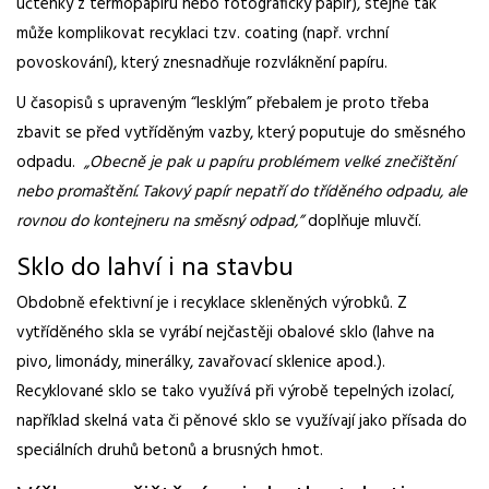
účtenky z termopapíru nebo fotografický papír), stejně tak
může komplikovat recyklaci tzv. coating (např. vrchní
povoskování), který znesnadňuje rozvláknění papíru.
U časopisů s upraveným “lesklým” přebalem je proto třeba
zbavit se před vytříděným vazby, který poputuje do směsného
odpadu.
„Obecně je pak u papíru problémem velké znečištění
nebo promaštění. Takový papír nepatří do tříděného odpadu, ale
rovnou do kontejneru na směsný odpad,”
doplňuje mluvčí.
Sklo do lahví i na stavbu
Obdobně efektivní je i recyklace skleněných výrobků. Z
vytříděného skla se vyrábí nejčastěji obalové sklo (lahve na
pivo, limonády, minerálky, zavařovací sklenice apod.).
Recyklované sklo se tako využívá při výrobě tepelných izolací,
například skelná vata či pěnové sklo se využívají jako přísada do
speciálních druhů betonů a brusných hmot.