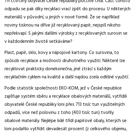
Tři čtvrtiny obyvatel České republiky poctivě třídí. Část tohoto
odpadu se pak díky recyklaci vrací zpět do procesu. U některých
materiálů v původní, u jiných v nové formě. Že se například
noviny tisknou na dříve již recyklovaný papír, nejspíš nikoho
nepřekvapí. S jakými dalšími výrobky z recyklovaných surovin se
v každodenním životě setkáváme?
Plast, papír, sklo, kovy a nápojové kartony. Co surovina, to
způsob recyklace a možnosti druhotného využití. Některé lze
recyklovat prakticky donekonečna, jiné ztrácí s každým
recyklačním cyklem na kvalitě a další najdou zcela odlišné využití.
Podle statistik společnosti EKO-KOM, jež v České republice
zajišťuje systém sběru a recyklace obalových materiálů, vytřídili
obyvatelé České republiky loni přes 713 tisíc tun využitelných
odpadů, více než polovinu z toho (403 tisíc tun) tvořily
obalové materiály. Nejlépe lidé třídí papírové obaly, kterých se
loni podařilo vytřídit devadesát procent (z celkového objemu,