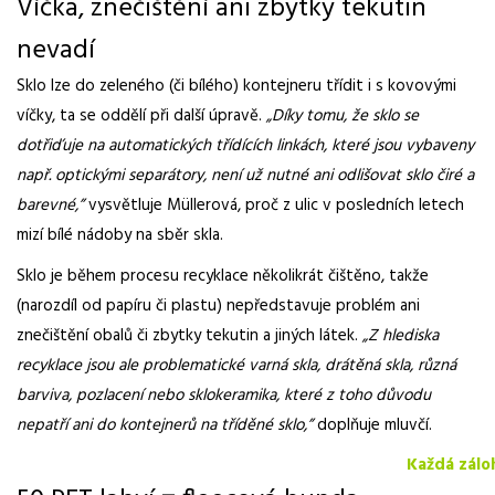
Víčka, znečištění ani zbytky tekutin
nevadí
Sklo lze do zeleného (či bílého) kontejneru třídit i s kovovými
víčky, ta se oddělí při další úpravě.
„Díky tomu, že sklo se
dotřiďuje na automatických třídících linkách, které jsou vybaveny
např. optickými separátory, není už nutné ani odlišovat sklo čiré a
barevné,”
vysvětluje Müllerová, proč z ulic v posledních letech
mizí bílé nádoby na sběr skla.
Sklo je během procesu recyklace několikrát čištěno, takže
(narozdíl od papíru či plastu) nepředstavuje problém ani
znečištění obalů či zbytky tekutin a jiných látek.
„Z hlediska
recyklace jsou ale problematické varná skla, drátěná skla, různá
barviva, pozlacení nebo sklokeramika, které z toho důvodu
nepatří ani do kontejnerů na tříděné sklo,”
doplňuje mluvčí.
Každá zálo