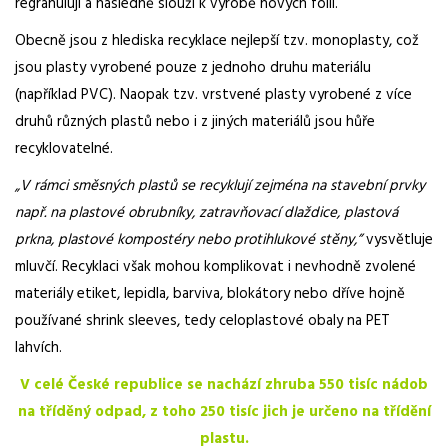
regranulují a následně slouží k výrobě nových fólií.
Obecně jsou z hlediska recyklace nejlepší tzv. monoplasty, což
jsou plasty vyrobené pouze z jednoho druhu materiálu
(například PVC). Naopak tzv. vrstvené plasty vyrobené z více
druhů různých plastů nebo i z jiných materiálů jsou hůře
recyklovatelné.
„V rámci směsných plastů se recyklují zejména na stavební prvky
např. na plastové obrubníky, zatravňovací dlaždice, plastová
prkna, plastové kompostéry nebo protihlukové stěny,”
vysvětluje
mluvčí. Recyklaci však mohou komplikovat i nevhodně zvolené
materiály etiket, lepidla, barviva, blokátory nebo dříve hojně
používané shrink sleeves, tedy celoplastové obaly na PET
lahvích.
V celé České republice se nachází zhruba 550 tisíc nádob
na tříděný odpad, z toho 250 tisíc jich je určeno na třídění
plastu.