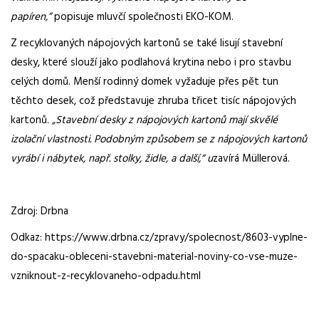
papíren,”
popisuje mluvčí společnosti EKO-KOM.
Z recyklovaných nápojových kartonů se také lisují stavební
desky, které slouží jako podlahová krytina nebo i pro stavbu
celých domů. Menší rodinný domek vyžaduje přes pět tun
těchto desek, což představuje zhruba třicet tisíc nápojových
kartonů.
„Stavební desky z nápojových kartonů mají skvělé
izolační vlastnosti. Podobným způsobem se z nápojových kartonů
vyrábí i nábytek, např. stolky, židle, a další,“ u
zavírá Müllerová.
Zdroj: Drbna
Odkaz: https://www.drbna.cz/zpravy/spolecnost/8603-vyplne-
do-spacaku-obleceni-stavebni-material-noviny-co-vse-muze-
vzniknout-z-recyklovaneho-odpadu.html