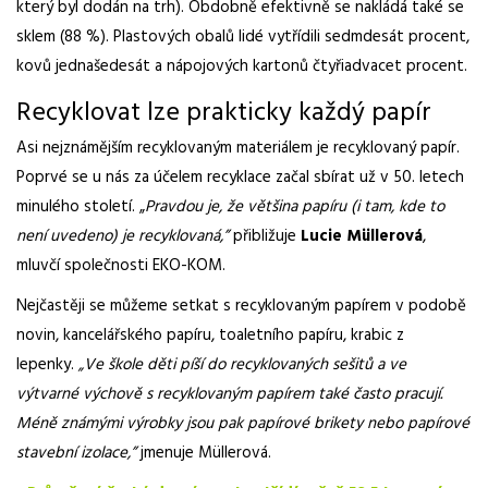
který byl dodán na trh). Obdobně efektivně se nakládá také se
sklem (88 %). Plastových obalů lidé vytřídili sedmdesát procent,
kovů jednašedesát a nápojových kartonů čtyřiadvacet procent.
Recyklovat lze prakticky každý papír
Asi nejznámějším recyklovaným materiálem je recyklovaný papír.
Poprvé se u nás za účelem recyklace začal sbírat už v 50. letech
minulého století. „
Pravdou je, že většina papíru (i tam, kde to
není uvedeno) je recyklovaná,”
přibližuje
Lucie Müllerová
,
mluvčí společnosti EKO-KOM.
Nejčastěji se můžeme setkat s recyklovaným papírem v podobě
novin, kancelářského papíru, toaletního papíru, krabic z
lepenky.
„Ve škole děti píší do recyklovaných sešitů a ve
výtvarné výchově s recyklovaným papírem také často pracují.
Méně známými výrobky jsou pak papírové brikety nebo papírové
stavební izolace,”
jmenuje Müllerová.